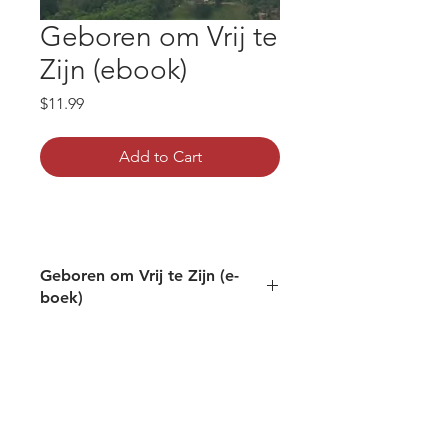
Geboren om Vrij te
Zijn (ebook)
Price
$11.99
Add to Cart
Geboren om Vrij te Zijn (e-
boek)
Dit e-boek is als ePub-bestand te
downloaden en is leesbaar met de
meeste e-readers (met uitzondering
van Amazon Kindle apparatuur of
Kindle apps, klik daarvoor
hier
)
. Je
kunt het ook op je PC of Mac en de