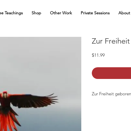
ee Teachings
Shop
Other Work
Private Sessions
About
Zur Freihei
Price
$11.99
Zur Freiheit gebore
Dieses ebook ist ein
Format, das auf den
für Amazon Kindle Ge
hier) und den meist
Maccomputern und a