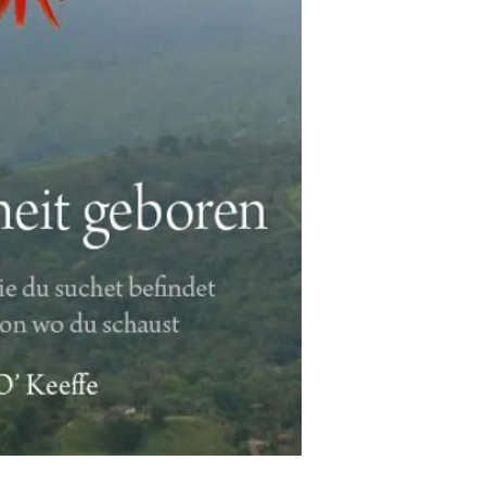
Geräte mit freier Soft
Editions und Mozilla 
hier für eine Liste d
unterstützt.)
"Zur Freiheit geboren
unbewussten Gefange
Gedanken zu befreien
in deinem natürlich
dem, was sich ununt
der Befreiung des He
Zur Freiheit geboren i
Wahrheit und innere
offenbart das wahre
Freiheit und ununte
über den Geist (Ged
Glaubenssätze) hina
enträtselt, wer oder 
Zustand der Stille, 
Das, was absolut ist
—wird klar erläutert.
was über Konzepte h