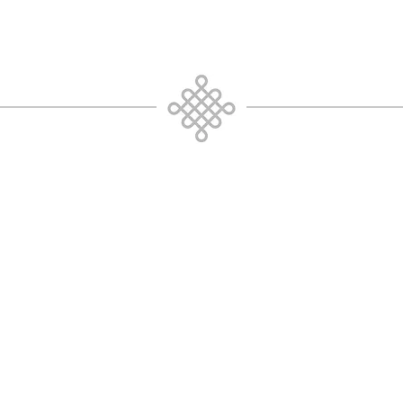
intuitiv als die alle
erfahren werden kan
Klicken Sie hier für 
Bewertungen Leser. S
Kindle Lese-Apps be
Amazon auf Englisch
Amazon UK , Amazo
sites in vielen ander
unsicher sein, ob Ih
eine ePub Datei auf 
treten Sie bitte mit 
Verbindung. Dieses B
erhältlich und akust
Sprache.