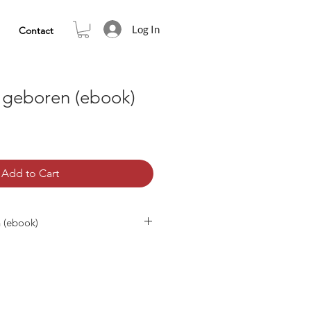
Log In
Contact
t geboren (ebook)
Add to Cart
n (ebook)
 digitales Download in einem ePub
 meisten ebook Lesegeräten (außer
räte oder Kindle Apps klicken Sie
en tragbaren Geräten und PC- und
m meisten Lesung und mobile