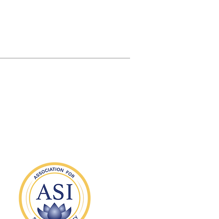
n Dingen zugrundeliege Wahrheit
n.
weitere Informationen und
ollten Sie ein Kindle eReader oder
sitzen, können Sie Jacs ebook vom
 oder Deutsch vom Amazon US ,
n Deutschland und Amazon Web
en Ländern bestellen. Sollten Sie
r Gerät kompatibel ist oder wie man
Ihrem Lesegerät nutzen kann,
dem Hersteller Ihres Lesegeräts in
uch ist auch als Taschenbuch
ische Ausgaben in englischer